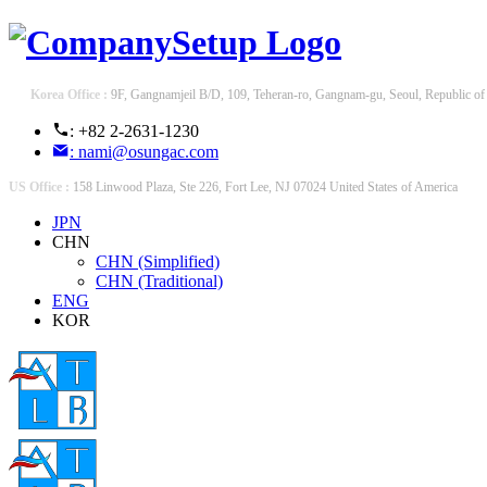
Korea Office :
9F, Gangnamjeil B/D, 109, Teheran-ro, Gangnam-gu, Seoul, Republic of
: +82 2-2631-1230
: nami@osungac.com
US Office :
158 Linwood Plaza, Ste 226, Fort Lee, NJ 07024 United States of America
JPN
CHN
CHN (Simplified)
CHN (Traditional)
ENG
KOR